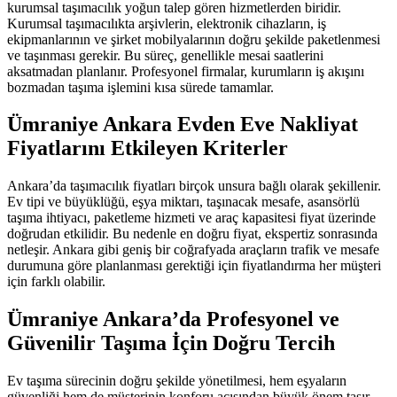
kurumsal taşımacılık yoğun talep gören hizmetlerden biridir.
Kurumsal taşımacılıkta arşivlerin, elektronik cihazların, iş
ekipmanlarının ve şirket mobilyalarının doğru şekilde paketlenmesi
ve taşınması gerekir. Bu süreç, genellikle mesai saatlerini
aksatmadan planlanır. Profesyonel firmalar, kurumların iş akışını
bozmadan taşıma işlemini kısa sürede tamamlar.
Ümraniye Ankara Evden Eve Nakliyat
Fiyatlarını Etkileyen Kriterler
Ankara’da taşımacılık fiyatları birçok unsura bağlı olarak şekillenir.
Ev tipi ve büyüklüğü, eşya miktarı, taşınacak mesafe, asansörlü
taşıma ihtiyacı, paketleme hizmeti ve araç kapasitesi fiyat üzerinde
doğrudan etkilidir. Bu nedenle en doğru fiyat, ekspertiz sonrasında
netleşir. Ankara gibi geniş bir coğrafyada araçların trafik ve mesafe
durumuna göre planlanması gerektiği için fiyatlandırma her müşteri
için farklı olabilir.
Ümraniye Ankara’da Profesyonel ve
Güvenilir Taşıma İçin Doğru Tercih
Ev taşıma sürecinin doğru şekilde yönetilmesi, hem eşyaların
güvenliği hem de müşterinin konforu açısından büyük önem taşır.