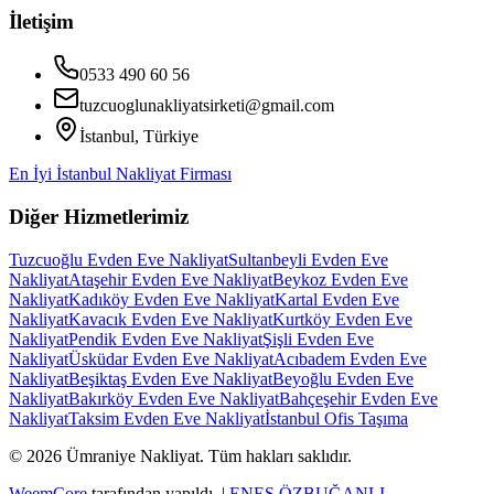
İletişim
0533 490 60 56
tuzcuoglunakliyatsirketi@gmail.com
İstanbul, Türkiye
En İyi İstanbul Nakliyat Firması
Diğer Hizmetlerimiz
Tuzcuoğlu Evden Eve Nakliyat
Sultanbeyli Evden Eve
Nakliyat
Ataşehir Evden Eve Nakliyat
Beykoz Evden Eve
Nakliyat
Kadıköy Evden Eve Nakliyat
Kartal Evden Eve
Nakliyat
Kavacık Evden Eve Nakliyat
Kurtköy Evden Eve
Nakliyat
Pendik Evden Eve Nakliyat
Şişli Evden Eve
Nakliyat
Üsküdar Evden Eve Nakliyat
Acıbadem Evden Eve
Nakliyat
Beşiktaş Evden Eve Nakliyat
Beyoğlu Evden Eve
Nakliyat
Bakırköy Evden Eve Nakliyat
Bahçeşehir Evden Eve
Nakliyat
Taksim Evden Eve Nakliyat
İstanbul Ofis Taşıma
©
2026
Ümraniye Nakliyat
.
Tüm hakları saklıdır.
WeemCore
tarafından yapıldı. |
ENES ÖZBUĞANLI