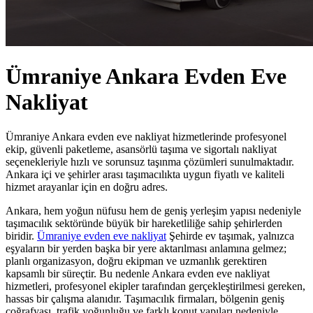
Ümraniye Ankara Evden Eve
Nakliyat
Ümraniye Ankara evden eve nakliyat hizmetlerinde profesyonel
ekip, güvenli paketleme, asansörlü taşıma ve sigortalı nakliyat
seçenekleriyle hızlı ve sorunsuz taşınma çözümleri sunulmaktadır.
Ankara içi ve şehirler arası taşımacılıkta uygun fiyatlı ve kaliteli
hizmet arayanlar için en doğru adres.
Ankara, hem yoğun nüfusu hem de geniş yerleşim yapısı nedeniyle
taşımacılık sektöründe büyük bir hareketliliğe sahip şehirlerden
biridir.
Ümraniye evden eve nakliyat
Şehirde ev taşımak, yalnızca
eşyaların bir yerden başka bir yere aktarılması anlamına gelmez;
planlı organizasyon, doğru ekipman ve uzmanlık gerektiren
kapsamlı bir süreçtir. Bu nedenle Ankara evden eve nakliyat
hizmetleri, profesyonel ekipler tarafından gerçekleştirilmesi gereken,
hassas bir çalışma alanıdır. Taşımacılık firmaları, bölgenin geniş
coğrafyası, trafik yoğunluğu ve farklı konut yapıları nedeniyle