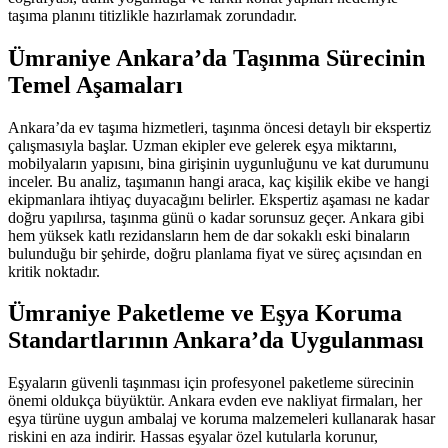
taşıma planını titizlikle hazırlamak zorundadır.
Ümraniye Ankara’da Taşınma Sürecinin
Temel Aşamaları
Ankara’da ev taşıma hizmetleri, taşınma öncesi detaylı bir ekspertiz
çalışmasıyla başlar. Uzman ekipler eve gelerek eşya miktarını,
mobilyaların yapısını, bina girişinin uygunluğunu ve kat durumunu
inceler. Bu analiz, taşımanın hangi araca, kaç kişilik ekibe ve hangi
ekipmanlara ihtiyaç duyacağını belirler. Ekspertiz aşaması ne kadar
doğru yapılırsa, taşınma günü o kadar sorunsuz geçer. Ankara gibi
hem yüksek katlı rezidansların hem de dar sokaklı eski binaların
bulunduğu bir şehirde, doğru planlama fiyat ve süreç açısından en
kritik noktadır.
Ümraniye Paketleme ve Eşya Koruma
Standartlarının Ankara’da Uygulanması
Eşyaların güvenli taşınması için profesyonel paketleme sürecinin
önemi oldukça büyüktür. Ankara evden eve nakliyat firmaları, her
eşya türüne uygun ambalaj ve koruma malzemeleri kullanarak hasar
riskini en aza indirir. Hassas eşyalar özel kutularla korunur,