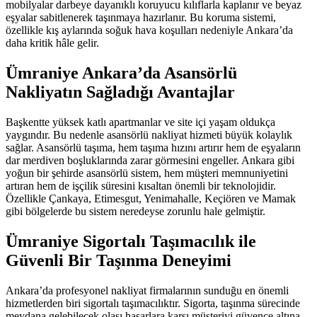
mobilyalar darbeye dayanıklı koruyucu kılıflarla kaplanır ve beyaz
eşyalar sabitlenerek taşınmaya hazırlanır. Bu koruma sistemi,
özellikle kış aylarında soğuk hava koşulları nedeniyle Ankara’da
daha kritik hâle gelir.
Ümraniye Ankara’da Asansörlü
Nakliyatın Sağladığı Avantajlar
Başkentte yüksek katlı apartmanlar ve site içi yaşam oldukça
yaygındır. Bu nedenle asansörlü nakliyat hizmeti büyük kolaylık
sağlar. Asansörlü taşıma, hem taşıma hızını artırır hem de eşyaların
dar merdiven boşluklarında zarar görmesini engeller. Ankara gibi
yoğun bir şehirde asansörlü sistem, hem müşteri memnuniyetini
artıran hem de işçilik süresini kısaltan önemli bir teknolojidir.
Özellikle Çankaya, Etimesgut, Yenimahalle, Keçiören ve Mamak
gibi bölgelerde bu sistem neredeyse zorunlu hale gelmiştir.
Ümraniye Sigortalı Taşımacılık ile
Güvenli Bir Taşınma Deneyimi
Ankara’da profesyonel nakliyat firmalarının sunduğu en önemli
hizmetlerden biri sigortalı taşımacılıktır. Sigorta, taşınma sürecinde
meydana gelebilecek olası hasarlara karşı müşteriyi güvence altına